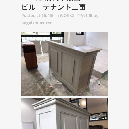
ビル テナント工事
Posted at 16:46h
in
WORKS
,
店舗工事
by
nagaikoumuten