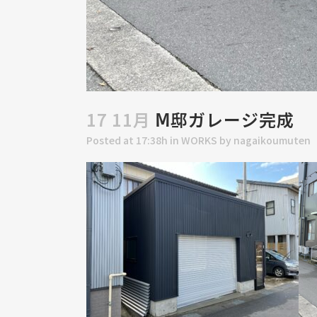
17 11月
Ⅿ邸ガレージ完成
Posted at 17:38h
in
WORKS
by
nagaikoumuten