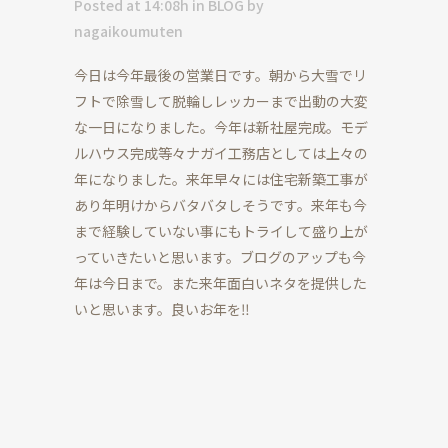
Posted at 14:08h
in
BLOG
by
nagaikoumuten
今日は今年最後の営業日です。朝から大雪でリ
フトで除雪して脱輪しレッカーまで出動の大変
な一日になりました。今年は新社屋完成。モデ
ルハウス完成等々ナガイ工務店としては上々の
年になりました。来年早々には住宅新築工事が
あり年明けからバタバタしそうです。来年も今
まで経験していない事にもトライして盛り上が
っていきたいと思います。ブログのアップも今
年は今日まで。また来年面白いネタを提供した
いと思います。良いお年を‼