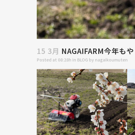
15 3月
NAGAIFARM今年
Posted at 08:28h
in
BLOG
by
nagaikoumuten