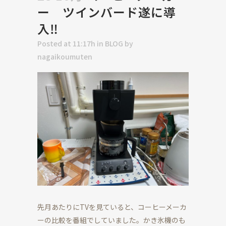
ー ツインバード遂に導
入‼
Posted at 11:17h
in
BLOG
by
nagaikoumuten
先月あたりにTVを見ていると、コーヒーメーカ
ーの比較を番組でしていました。かき氷機のも