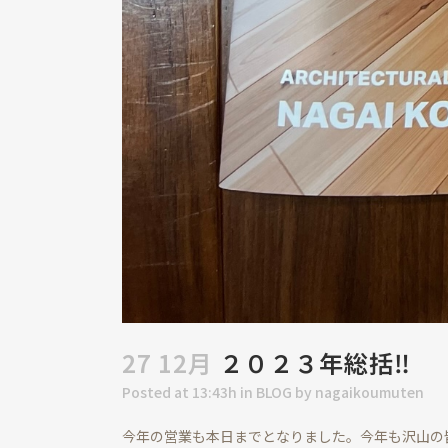
27 12月
２０２３年総括‼
Posted at 13:43h
in
BLOG
by
nagaikoumuten
今年の営業も本日までとなりました。今年も沢山の