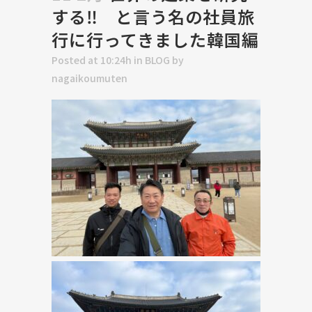
する‼ と言う名の社員旅
行に行ってきました韓国編
Posted at 10:24h
in
BLOG
by
nagaikoumuten