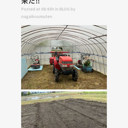
来た‼
Posted at 08:43h
in
BLOG
by
nagaikoumuten