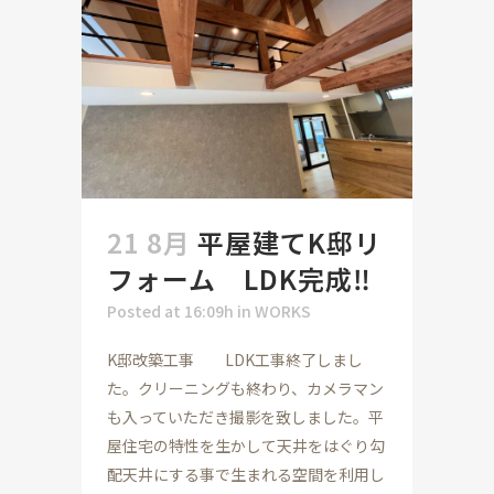
21 8月
平屋建てK邸リ
フォーム LDK完成‼
Posted at 16:09h
in
WORKS
K邸改築工事 LDK工事終了しまし
た。クリーニングも終わり、カメラマン
も入っていただき撮影を致しました。平
屋住宅の特性を生かして天井をはぐり勾
配天井にする事で生まれる空間を利用し