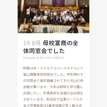
19 8月
母校富商の全
体同窓会でした
Posted at 09:27h
in
BLOG
昨晩はオークスカナルパークホテルにて
富山商業高校同窓会でした。学年問わず
の同窓会で毎年開催されており沢山の参
加者が集います。今年は野球も甲子園に
出場したし、吹奏楽部も全国大会出場を
きめています。部活別や企業テーブルが
あり吹奏楽部は1番参加者が多く最大派