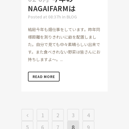
NAGAIFARMは
Posted at 08:37h
in
BLOG
結局今年も畑仕事をしています。昨年同
様距離を測りきれいに畝を配置しまし
た。自分で見ても中々素晴らしい出来で
す。また食べきれない野菜は皆さんにお
持ちしますよ～。...
READ MORE
1
2
3
4
5
6
7
8
9